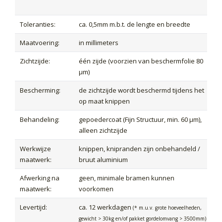
Toleranties:
ca. 0,5mm m.b.t. de lengte en breedte
Maatvoering:
in millimeters
Zichtzijde:
één zijde (voorzien van beschermfolie 80
µm)
Bescherming:
de zichtzijde wordt beschermd tijdens het
op maat knippen
Behandeling:
gepoedercoat (Fijn Structuur, min. 60 µm),
alleen zichtzijde
Werkwijze
knippen, knipranden zijn onbehandeld /
maatwerk:
bruut aluminium
Afwerking na
geen, minimale bramen kunnen
maatwerk:
voorkomen
Levertijd:
ca. 12 werkdagen
(* m.u.v. grote hoeveelheden,
gewicht > 30kg en/of pakket gordelomvang > 3500mm)