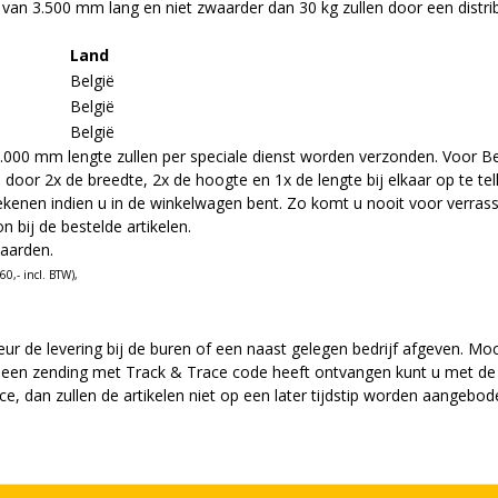
n 3.500 mm lang en niet zwaarder dan 30 kg zullen door een distrib
Land
België
België
België
 mm lengte zullen per speciale dienst worden verzonden. Voor België
or 2x de breedte, 2x de hoogte en 1x de lengte bij elkaar op te tel
ekenen indien u in de winkelwagen bent. Zo komt u nooit voor verrass
n bij de bestelde artikelen.
aarden.
0,- incl. BTW),
feur de levering bij de buren of een naast gelegen bedrijf afgeven. Mocht
 een zending met Track & Trace code heeft ontvangen kunt u met de
ce, dan zullen de artikelen
niet
op een later tijdstip worden aangebod