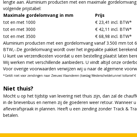
lengte aan. Aluminium producten met een maximale gordelomvang va
volgende prijstabel:
Maximale gordelomvang in mm
Prijs
tot en met 1000
€ 23,41 incl. BTW*
tot en met 3000
€ 42,11 incl. BTW*
tot en met 3500
€ 68,98 incl. BTW*
Aluminium producten met een gordelomvang vanaf 3.500 mm tot 6.000
BTW,-.De gordelomvang wordt over het ingepakte pakket berekend do
U kunt uw verzendkosten voordat u een bestelling plaatst laten ber
Wij werken met verschillende aanbieders. U vindt altijd onze orderbo
Voor overige voorwaarden verwijzen wij u naar de algemene voorw
*
Geldt niet voor zendingen naar Zeeuws Vlaanderen (toeslag Westerscheldetunnel toltarief € 6
Niet thuis?
Mocht u op het tijdstip van levering niet thuis zijn, dan zal de chauf
in de brievenbus en nemen zij de goederen weer retour. Wanneer u
afleverafspraak in plannen. Heeft u een zending zonder Track & Tra
betalen.