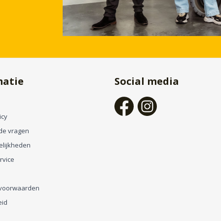
matie
Social media
icy
de vragen
elijkheden
rvice
voorwaarden
eid