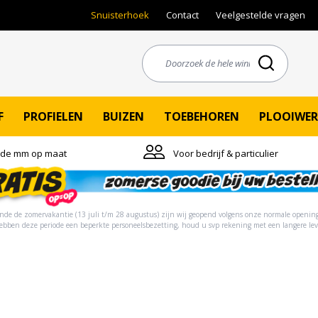
Snuisterhoek
Contact
Veelgestelde vragen
F
PROFIELEN
BUIZEN
TOEBEHOREN
PLOOIWER
 de mm op maat
Voor bedrijf & particulier
de de zomervakantie (13 juli t/m 28 augustus) zijn wij geopend volgens onze normale opening
hebben deze periode een beperkte personeelsbezetting, houd u svp rekening met een langere lev