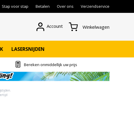
Stap voor stap
Betalen
Over ons
Verzendservice
Account
Winkelwagen
K
LASERSNIJDEN
Bereken onmiddellijk uw prijs
stijden.
ertijd