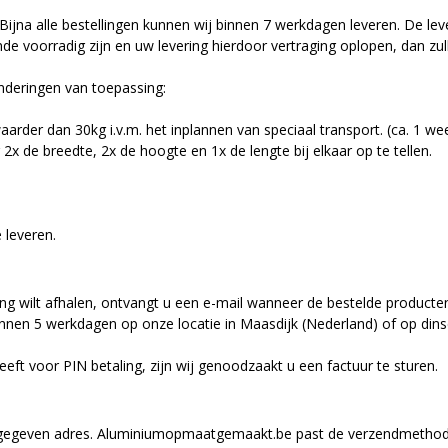
Bijna alle bestellingen kunnen wij binnen 7 werkdagen leveren. De lev
 voorradig zijn en uw levering hierdoor vertraging oplopen, dan zull
nderingen van toepassing:
der dan 30kg i.v.m. het inplannen van speciaal transport. (ca. 1 wee
de breedte, 2x de hoogte en 1x de lengte bij elkaar op te tellen.
 leveren.
ing wilt afhalen, ontvangt u een e-mail wanneer de bestelde producten
binnen 5 werkdagen op onze locatie in Maasdijk (Nederland) of op di
ft voor PIN betaling, zijn wij genoodzaakt u een factuur te sturen.
pgegeven adres. Aluminiumopmaatgemaakt.be past de verzendmethode 